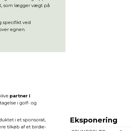
t, som lægger vægt på
g specifikt ved
over egnen.
blive
partner i
agelse i golf- og
Eksponering
ktet i et sponsorat,
 tilkøb af et birdie-