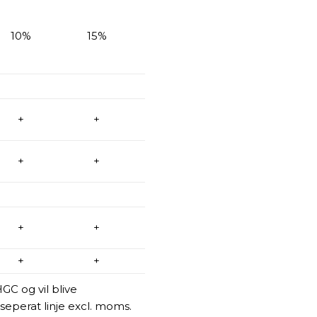
10%
15%
+
+
+
+
+
+
+
+
HGC og vil blive
eperat linje excl. moms.