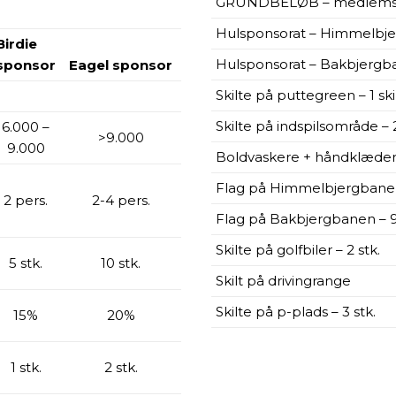
GRUNDBELØB – medlemska
Hulsponsorat – Himmelbjer
Birdie
Hulsponsorat – Bakbjergban
sponsor
Eagel sponsor
Skilte på puttegreen – 1 ski
Skilte på indspilsområde – 2
6.000 –
>9.000
9.000
Boldvaskere + håndklæder –
Flag på Himmelbjergbanen 
2 pers.
2-4 pers.
Flag på Bakbjergbanen – 9
Skilte på golfbiler – 2 stk.
5 stk.
10 stk.
Skilt på drivingrange
Skilte på p-plads – 3 stk.
15%
20%
1 stk.
2 stk.