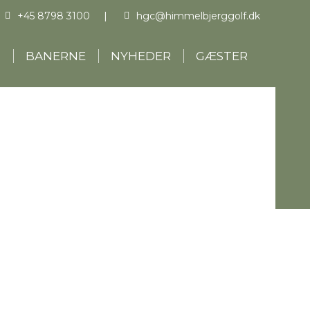
+45 8798 3100
|
hgc@himmelbjerggolf.dk
N
BANERNE
NYHEDER
GÆSTER