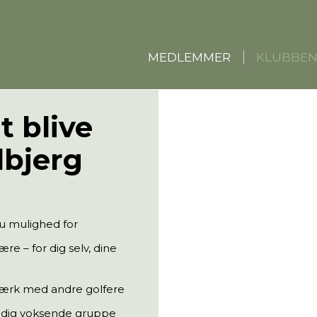
MEDLEMMER
KLUBBE
t blive
lbjerg
du mulighed for
re – for dig selv, dine
tværk med andre golfere
stadig voksende gruppe