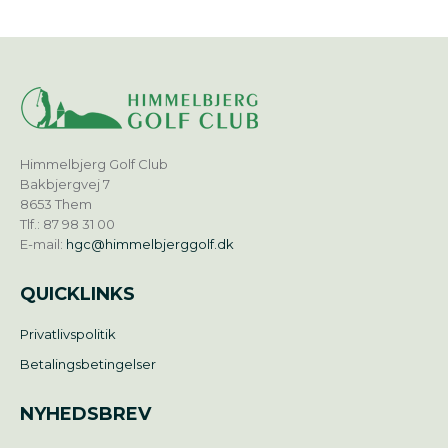
Himmelbjerg Golf Club
Bakbjergvej 7
8653 Them
Tlf.: 87 98 31 00
E-mail:
hgc@himmelbjerggolf.dk
QUICKLINKS
Privatlivspolitik
Betalingsbetingelser
NYHEDSBREV