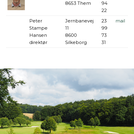
8653 Them
94
22
Peter
Jernbanevej
23
mail
Stampe
11
99
Hansen
8600
73
direktør
Silkeborg
31