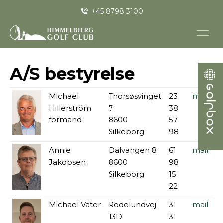
+45 8798 3100
A/S bestyrelse
Michael
Thorsøsvinget
23
mail
Hillerström
7
38
formand
8600
57
Silkeborg
98
Annie
Dalvangen 8
61
mail
Jakobsen
8600
98
Silkeborg
15
22
Michael Vater
Rodelundvej
31
mail
13D
31