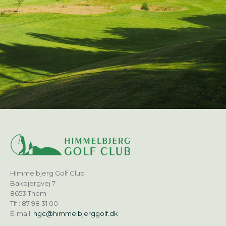
Himmelbjerg Golf Club
Bakbjergvej 7
8653 Them
Tlf.: 87 98 31 00
E-mail:
hgc@himmelbjerggolf.dk